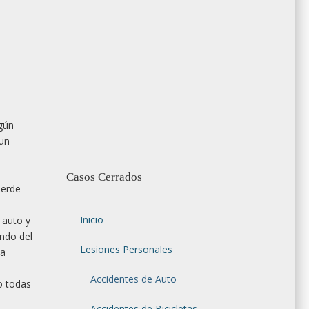
lgún
 un
Casos Cerrados
uerde
Inicio
 auto y
ndo del
Lesiones Personales
ca
Accidentes de Auto
o todas
Accidentes de Bicicletas