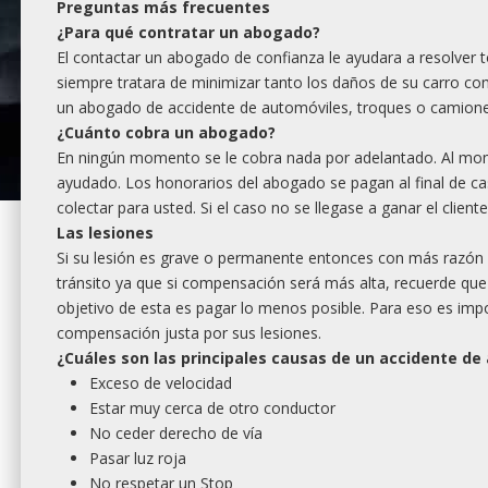
Preguntas más frecuentes
¿Para
qu
é contratar un abogado?
El contactar un abogado de confianza le ayudara a resolver
siempre tratara de minimizar tanto los daños de su carro c
un abogado de accidente de automóviles, troques o camionet
¿
Cu
ánto cobra un abogado?
En ningún momento se le cobra nada por adelantado. Al mom
ayudado. Los honorarios del abogado se pagan al final de c
colectar para usted. Si el caso no se llegase a ganar el clien
Las lesiones
Si su lesión es grave o permanente entonces con más razón
tránsito ya que si compensación será más alta, recuerde qu
objetivo de esta es pagar lo menos posible. Para eso es imp
compensación justa por sus lesiones.
¿
Cu
áles son las principales causas de un accidente de
Exceso de velocidad
Estar muy cerca de otro conductor
No ceder derecho de vía
Pasar luz roja
No respetar un Stop