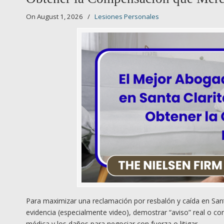
On August 1, 2026
/
Lesiones Personales
Para maximizar una reclamación por resbalón y caída en Santa 
evidencia (especialmente video), demostrar “aviso” real o co
médica y los daños para negociar con fuerza o litigar