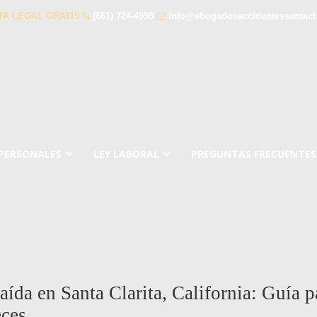
TA LEGAL GRATIS
(661) 724-4998
info@abogadosaccidentessantacl
 PERSONALES
LEY LABORAL
PREGUNTAS FRECUENTES
da en Santa Clarita, California: Guía p
ces