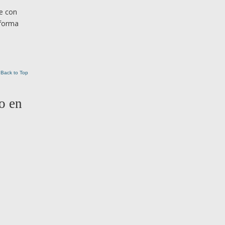
je con
 forma
Back to Top
o en