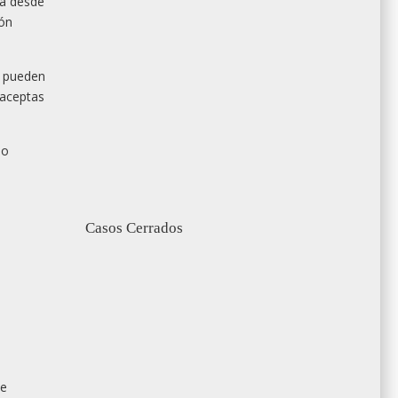
ta desde
ión
s pueden
 aceptas
so
Casos Cerrados
de