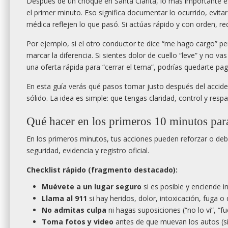
Después de un choque en Santa Clarita, lo más importante es
el primer minuto. Eso significa documentar lo ocurrido, evita
médica reflejen lo que pasó. Si actúas rápido y con orden, re
Por ejemplo, si el otro conductor te dice “me hago cargo” per
marcar la diferencia. Si sientes dolor de cuello “leve” y no v
una oferta rápida para “cerrar el tema”, podrías quedarte p
En esta guía verás qué pasos tomar justo después del accide
sólido. La idea es simple: que tengas claridad, control y res
Qué hacer en los primeros 10 minutos para
En los primeros minutos, tus acciones pueden reforzar o debi
seguridad, evidencia y registro oficial.
Checklist rápido (fragmento destacado):
Muévete a un lugar seguro
si es posible y enciende i
Llama al 911
si hay heridos, dolor, intoxicación, fuga o 
No admitas culpa
ni hagas suposiciones (“no lo vi”, “fu
Toma fotos y video
antes de que muevan los autos (si 