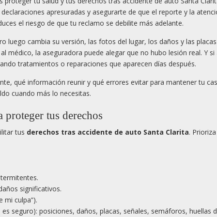
 proteger tu salud y tus derechos tras accidente de auto Santa Clari
r declaraciones apresuradas y asegurarte de que el reporte y la atenc
duces el riesgo de que tu reclamo se debilite más adelante.
o luego cambia su versión, las fotos del lugar, los daños y las placa
as al médico, la aseguradora puede alegar que no hubo lesión real. Y si
agando tratamientos o reparaciones que aparecen días después.
nte, qué información reunir y qué errores evitar para mantener tu ca
paldo cuando más lo necesitas.
 proteger tus derechos
litar tus
derechos tras accidente de auto Santa Clarita
. Prioriza
ntermitentes.
daños significativos.
e mi culpa”).
es seguro): posiciones, daños, placas, señales, semáforos, huellas 