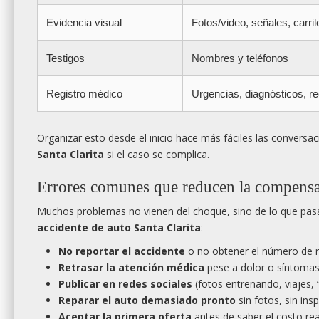
Evidencia visual
Fotos/video, señales, carril
Testigos
Nombres y teléfonos
Registro médico
Urgencias, diagnósticos, re
Organizar esto desde el inicio hace más fáciles las convers
Santa Clarita
si el caso se complica.
Errores comunes que reducen la compensa
Muchos problemas no vienen del choque, sino de lo que pasa
accidente de auto Santa Clarita
:
No reportar el accidente
o no obtener el número de r
Retrasar la atención médica
pese a dolor o síntomas
Publicar en redes sociales
(fotos entrenando, viajes, “
Reparar el auto demasiado pronto
sin fotos, sin ins
Aceptar la primera oferta
antes de saber el costo rea