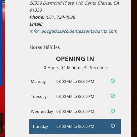
26330 Diamond Pl ste 110, Santa Clarita, CA
91350
Phone:
(661) 724-4998
Email:
info@abogadosaccidentessantaclarita.com
Horas Hábiles
OPENING IN
0 Hours 04 Minutes 44 Seconds
Monday
08:00 AM to 06:00 PM
Tuesday
08:00 AM to 06:00 PM
Wednesday
08:00 AM to 06:00 PM
Thursday
08:00 AM to 06:00 PM