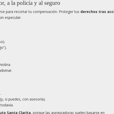
r, a la policía y al seguro
arse para recortar tu compensación. Proteger tus
derechos tras acc
in especular.
so).
o”).
niobra.
divinar.
.
y, si puedes, con asesoría).
 todavía.
uto Santa Clarita
, porque las aseguradoras suelen basarse en