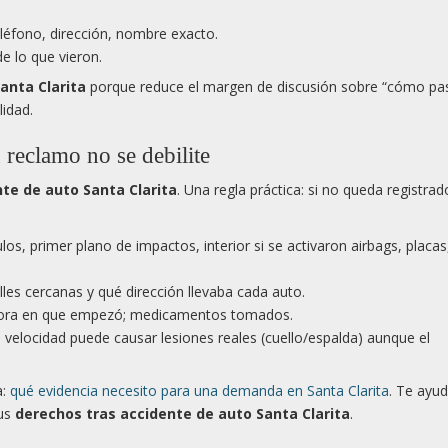
 teléfono, dirección, nombre exacto.
e lo que vieron.
anta Clarita
porque reduce el margen de discusión sobre “cómo pa
lidad.
reclamo no se debilite
te de auto Santa Clarita
. Una regla práctica: si no queda registrad
os, primer plano de impactos, interior si se activaron airbags, placas,
lles cercanas y qué dirección llevaba cada auto.
; hora en que empezó; medicamentos tomados.
ja velocidad puede causar lesiones reales (cuello/espalda) aunque el
a:
qué evidencia necesito para una demanda en Santa Clarita
. Te ayu
tus
derechos tras accidente de auto Santa Clarita
.