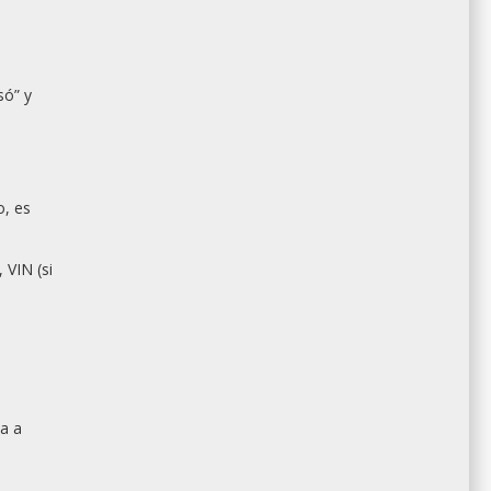
só” y
o, es
 VIN (si
da a