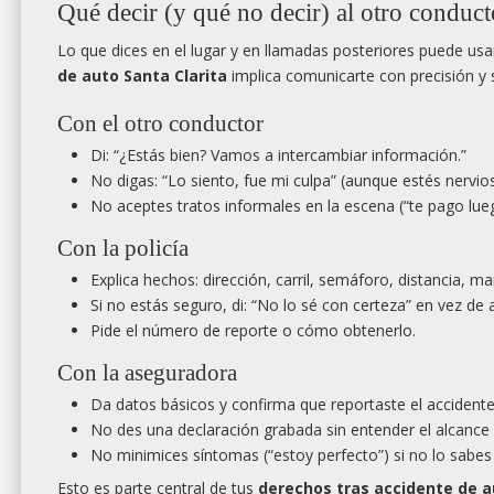
Qué decir (y qué no decir) al otro conducto
Lo que dices en el lugar y en llamadas posteriores puede us
de auto Santa Clarita
implica comunicarte con precisión y s
Con el otro conductor
Di: “¿Estás bien? Vamos a intercambiar información.”
No digas: “Lo siento, fue mi culpa” (aunque estés nervio
No aceptes tratos informales en la escena (“te pago lueg
Con la policía
Explica hechos: dirección, carril, semáforo, distancia, ma
Si no estás seguro, di: “No lo sé con certeza” en vez de a
Pide el número de reporte o cómo obtenerlo.
Con la aseguradora
Da datos básicos y confirma que reportaste el accidente
No des una declaración grabada sin entender el alcance (
No minimices síntomas (“estoy perfecto”) si no lo sabes
Esto es parte central de tus
derechos tras accidente de a