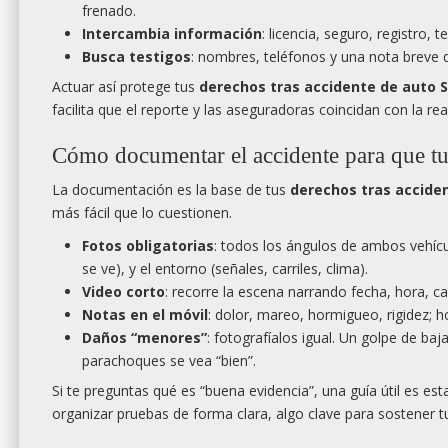
frenado.
Intercambia información
: licencia, seguro, registro,
Busca testigos
: nombres, teléfonos y una nota breve d
Actuar así protege tus
derechos tras accidente de auto S
facilita que el reporte y las aseguradoras coincidan con la rea
Cómo documentar el accidente para que tu 
La documentación es la base de tus
derechos tras acciden
más fácil que lo cuestionen.
Fotos obligatorias
: todos los ángulos de ambos vehícul
se ve), y el entorno (señales, carriles, clima).
Video corto
: recorre la escena narrando fecha, hora, ca
Notas en el móvil
: dolor, mareo, hormigueo, rigidez
Daños “menores”
: fotografíalos igual. Un golpe de ba
parachoques se vea “bien”.
Si te preguntas qué es “buena evidencia”, una guía útil es est
organizar pruebas de forma clara, algo clave para sostener 