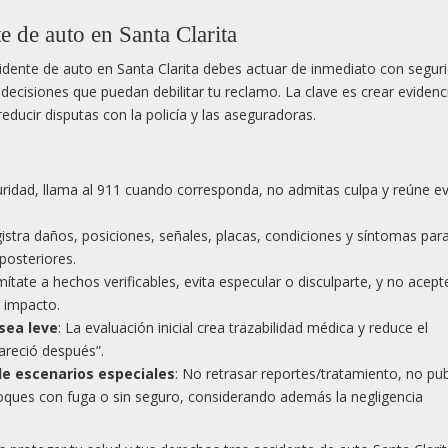
e de auto en Santa Clarita
ccidente de auto en Santa Clarita debes actuar de inmediato con segur
ecisiones que puedan debilitar tu reclamo. La clave es crear evidenc
reducir disputas con la policía y las aseguradoras.
guridad, llama al 911 cuando corresponda, no admitas culpa y reúne e
gistra daños, posiciones, señales, placas, condiciones y síntomas para
posteriores.
imítate a hechos verificables, evita especular o disculparte, y no acept
l impacto.
sea leve
: La evaluación inicial crea trazabilidad médica y reduce el
areció después”.
e escenarios especiales
: No retrasar reportes/tratamiento, no pub
hoques con fuga o sin seguro, considerando además la negligencia