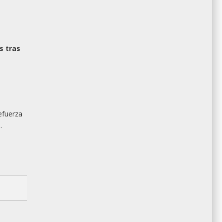
s tras
efuerza
.